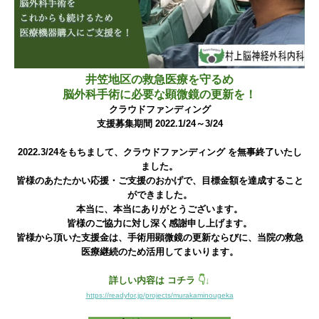
井笠地区の救急医療を守るめ
脳外科手術に必要な顕微鏡の更新を！
クラウドファンディング
支援募集期間 2022.1/24～3/24
2022.3/24をもちまして、クラウドファンディング を無事終了いたし
ました。
皆様のあたたかい応援・ご支援のおかげで、目標金額を達成すること
ができました。
本当に、本当にありがとうございます。
皆様のご協力に対し深く感謝申し上げます。
皆様から頂いた支援金は、手術用顕微鏡の更新ならびに、当院の救急
医療継続のため活用してまいります。
詳しい内容は コチラ
👇↓
https://readyfor.jp/projects/murakaminougeka